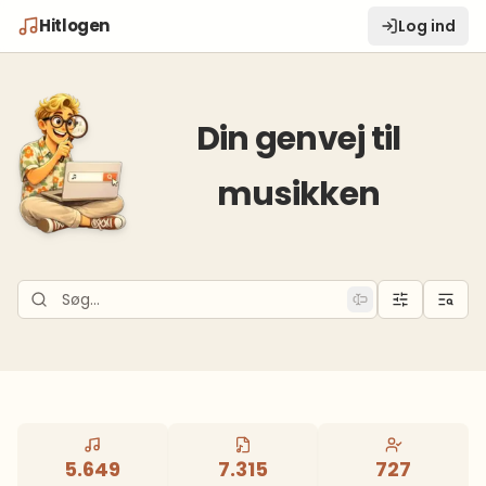
Hitlogen
Log ind
Din genvej til
musikken
5.649
7.315
727