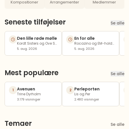
Kompositioner
Arrangementer
Medlemmer
Seneste tilføjelser
Se alle
Den lille røde mølle
En for alle
Kordt Sisters og Ove Sopp´s Sekstet
Rocazino og EM-holdet
5. aug. 2026
5. aug. 2026
Mest populære
Se alle
Avenuen
Perleporten
1
2
3
Trine Dyrholm
Lis og Per
3.179
visninger
2.480
visninger
Temaer
Se alle