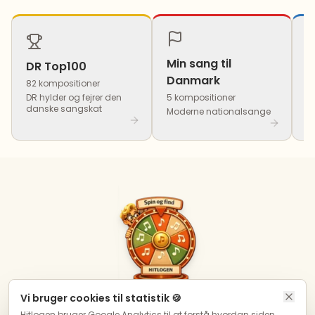
Min sang til
DR Top100
E
Danmark
82 kompositioner
1
DR hylder og fejrer den
5 kompositioner
I
danske sangskat
Moderne nationalsange
Vi bruger cookies til statistik 🍪
Hitlogen bruger Google Analytics til at forstå hvordan siden